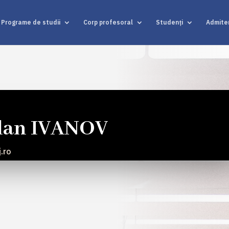
Programe de studii
Corp profesoral
Studenți
Admite
dan IVANOV
.ro