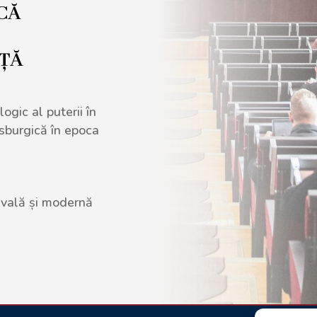
ICĂ
NȚĂ
ogic al puterii în
bsburgică în epoca
ievală și modernă