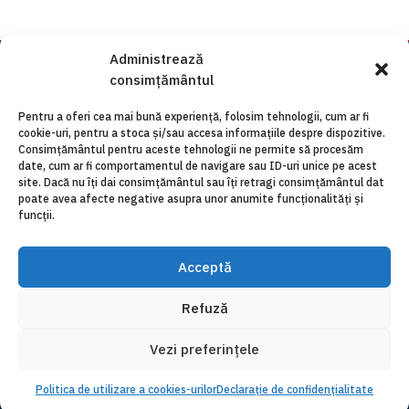
Administrează
consimțământul
Pentru a oferi cea mai bună experiență, folosim tehnologii, cum ar fi
cookie-uri, pentru a stoca și/sau accesa informațiile despre dispozitive.
Consimțământul pentru aceste tehnologii ne permite să procesăm
date, cum ar fi comportamentul de navigare sau ID-uri unice pe acest
site. Dacă nu îți dai consimțământul sau îți retragi consimțământul dat
poate avea afecte negative asupra unor anumite funcționalități și
funcții.
Acceptă
Refuză
Vezi preferințele
©
Facultatea de Teologie Ortodoxă, 2026, toate
drepturile rezervate.
Politica de utilizare a cookies-urilor
Declarație de confidențialitate