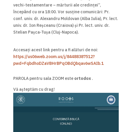
vechi-testamentare – mărturii ale credinței”,
începând cu ora 18:00. Vor susține comunicări: Pr.
conf. univ. dr. Alexandru Moldovan (Alba Iulia), Pr. lect.
univ. dr. Ion Reșceanu (Craiova) și Pr. lect. univ. dr.
Stelian Pașca-Tușa (Cluj-Napoca).
Accesați acest link pentru a fi alături de noi:
https://us06web.zoom.us/j/84488387512?
pwd=FqbdhoDZaVBHrBPqOBdQbqav6wSAIb.1
PAROLA pentru sala ZOOM este
ortodox
.
Vă așteptăm cu drag!