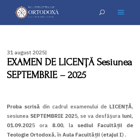
31 august 2025|
EXAMEN DE LICENŢĂ Sesiunea
SEPTEMBRIE – 2025
Proba scrisă
din cadrul examenului de
LICENȚĂ
,
sesiunea
SEPTEMBRIE 202
5, se va desfăşura
luni,
01.09.202
5 ora
8.00
, la
sediul Facultăţii de
Teologie Ortodoxă
, în
Aula Facultății
(
etajul I
) .