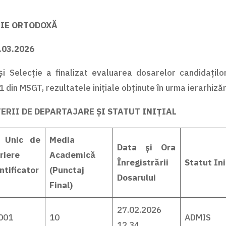
GIE ORTODOXĂ
.03.2026
 Selecție a finalizat evaluarea dosarelor candidaților e
 din MSGT, rezultatele inițiale obținute în urma ierarhizări
TERII DE DEPARTAJARE ȘI STATUT INIȚIAL
 Unic de
Media
Data și Ora
riere
Academică
Înregistrării
Statut Ini
ntificator
(Punctaj
Dosarului
Final)
27.02.2026
001
10
ADMIS
12.34