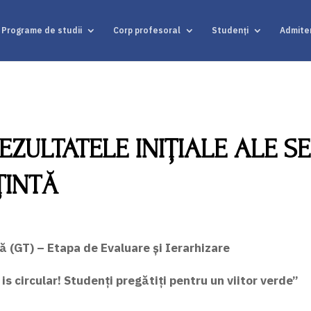
Programe de studii
Corp profesoral
Studenți
Admite
EZULTATELE INIȚIALE ALE SE
ȚINTĂ
ă (GT) – Etapa de Evaluare și Ierarhizare
s circular! Studenți pregătiți pentru un viitor verde”