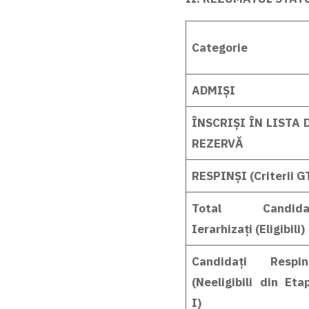
Categorie
ADMIȘI
ÎNSCRIȘI ÎN LISTA 
REZERVĂ
RESPINȘI (Criterii G
Total Candida
Ierarhizați (Eligibili)
Candidați Respin
(Neeligibili din Eta
I)