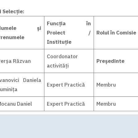
 Selecție:
Funcția în
Numele și
Proiect /
Rolul în Comisie
Prenumele
Instituție
Coordonator
Perșa Răzvan
Președinte
activități
vanovici Daniela
Expert Practică
Membru
uminița
ocanu Daniel
Expert Practică
Membru