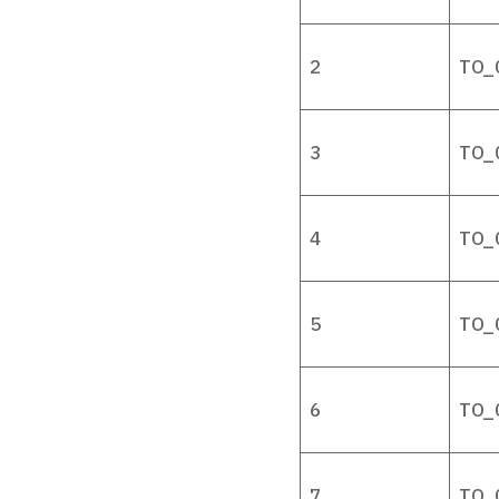
2
TO_
3
TO_
4
TO_
5
TO_
6
TO_
7
TO_