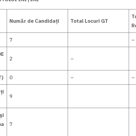
T
Număr de Candidați
Total Locuri GT
R
7
–
DE
2
–
T)
0
–
–
ți
9
și
pa
7