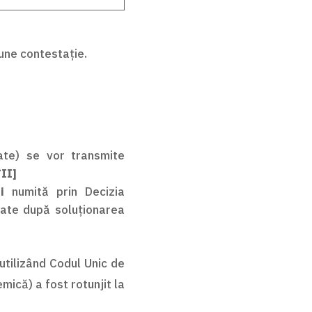
pune contestație.
ate) se vor transmite
II]
i
numită prin Decizia
icate după soluționarea
utilizând Codul Unic de
mică) a fost rotunjit la