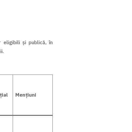
ligibili și publică, în
i.
țial
Mențiuni