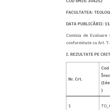
COD SMIS: 304252
FACULTATEA: TEOLO
DATA PUBLICĂRII: 11
Comisia de Evaluare și
conformitate cu Art. 7.1
I. REZULTATE PE CRI
Cod
Însc
Nr. Crt.
(Ide
)
1
TO_