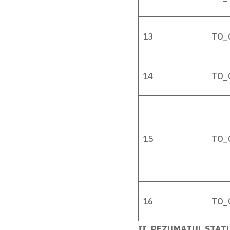
13
TO_
14
TO_
15
TO_
16
TO_
II. REZUMATUL STAT