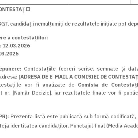
CONTESTAȚII
GT, candidații nemulțumiți de rezultatele inițiale pot de
e a contestațiilor:
:
12.03.2026
03.2026
epunere:
Contestațiile (cereri scrise, semnate și dat
 adresa:
[ADRESA DE E-MAIL A COMISIEI DE CONTESTAȚ
estațiile vor fi analizate de
Comisia de Contestați
 nr. [Număr Decizie], iar rezultatele finale vor fi publ
PR):
Prezenta listă este publicată sub formă codificată, 
teja identitatea candidaților. Punctajul final (Media Acade