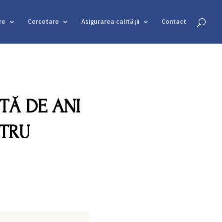
re
Cercetare
Asigurarea calității
Contact
TĂ DE ANI
NTRU