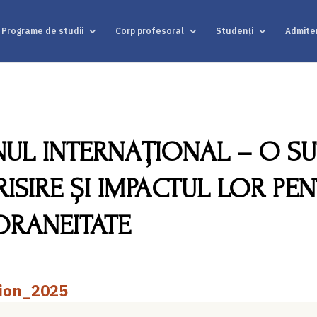
Programe de studii
Corp profesoral
Studenți
Admite
UL INTERNAȚIONAL – O SU
ISIRE ȘI IMPACTUL LOR PE
RANEITATE
ion_2025