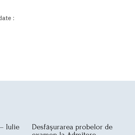
date :
– Iulie
Desfășurarea probelor de
examen la Admitere –