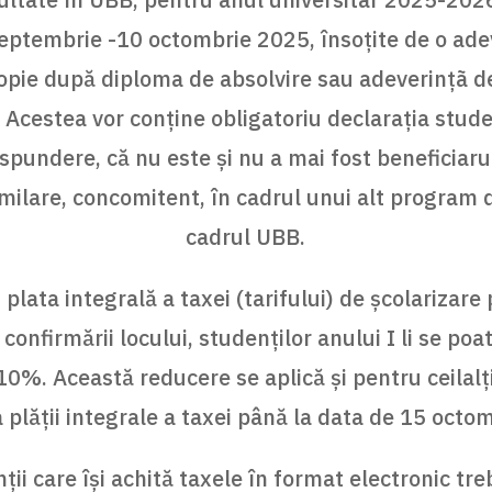
septembrie -10 octombrie 2025, însoţite de o ade
copie după diploma de absolvire sau adeverinţã de
. Acestea vor conține obligatoriu declarația stude
spundere, că nu este şi nu a mai fost beneficiaru
milare, concomitent, în cadrul unui alt program d
cadrul UBB.
plata integrală a taxei (tarifului) de școlarizare
onfirmării locului, studenților anului I li se poa
0%. Această reducere se aplică și pentru ceilalți
a plății integrale a taxei până la data de 15 octo
ţii care îşi achită taxele în format electronic tre