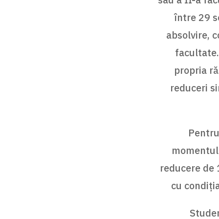
între 29 
absolvire, 
facultate
propria ră
reduceri si
Pentru 
momentul c
reducere de 1
cu condiți
Studen