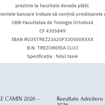
prezinte la facultate dovada plãţii.
entele bancare trebuie sã conţinã urmãtoarele 
UBB-Facultatea de Teologie Ortodoxă
CF 4305849
IBAN RO35TREZ21620F330500XXXX
B.N. TREZORERIA CLUJ
Specificaţia : felul taxei
E CĂMIN 2026 –
Rezultate Admitere 
2026