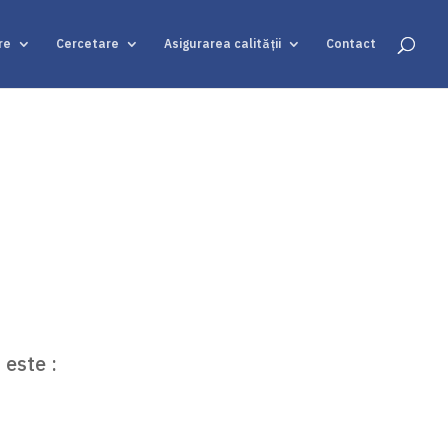
re
Cercetare
Asigurarea calității
Contact
 este :