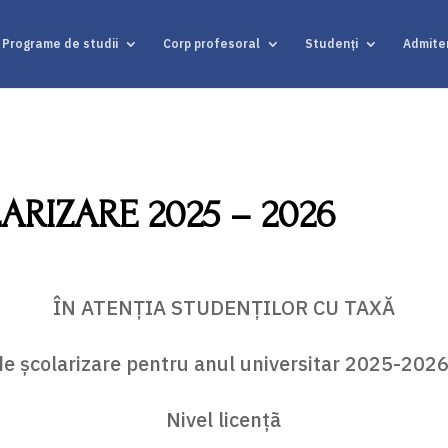
Programe de studii
Corp profesoral
Studenți
Admite
ARIZARE 2025 – 2026
ÎN ATENŢIA STUDENŢILOR CU TAXĂ
e şcolarizare pentru anul universitar 2025-2026
Nivel licenţã