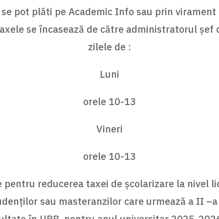
 se pot plăti pe Academic Info sau prin virament
taxele se încasează de către administratorul şef 
zilele de :
Luni
orele 10-13
Vineri
orele 10-13
e pentru reducerea taxei de şcolarizare la nivel li
denţilor sau masteranzilor care urmează a II –a
cultate în UBB, pentru anul universitar 2025-202