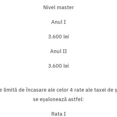
Nivel master
Anul I
3.600 lei
Anul II
3.600 lei
limită de încasare ale celor 4 rate ale taxei de 
se eşalonează astfel:
Rata I