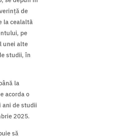
verinţă de
 la cealaltã
ntului, pe
l unei alte
e studii, în
 până la
te acorda o
 ani de studii
mbrie 2025.
buie să