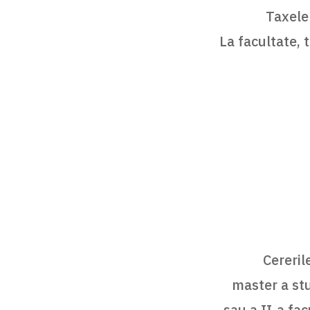
Taxele
La facultate, 
Cereril
master a stu
sau a II-a fa