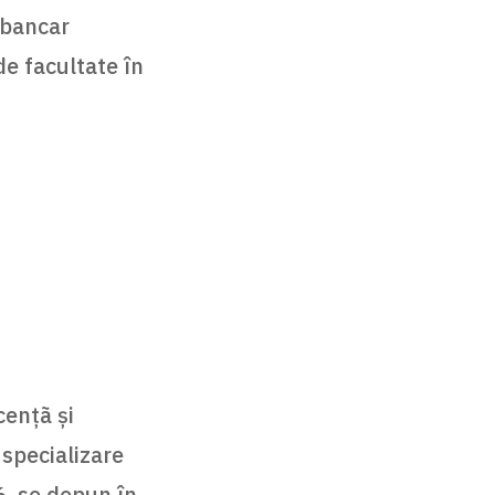
 bancar
de facultate în
cenţã şi
 specializare
6, se depun în